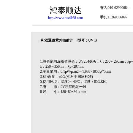
电话:010-62920684
鸿泰顺达
手机:13269056097
http://www.htsd168.com
单/双通道紫外辐射计 型号：UV-B
1.波长范围及峰值波长：UV254探头：λ：230～290nm，λp=
λ：250～350nm，λp=297nm。
2.测量范围：0.1μW/μcm2～1.999×105μW/μcm2
3.精 确 度：±5%(相对于国家标准)
5.使用环境：温度0～40℃，湿度＜85%RH。
7.电 源：9V积层电池一只
8.尺 寸：180×80×36（mm）