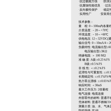
·抗过载能力强 ·防浪
·抗腐蚀性能优良 ·过
·反向极性保护 ·稳
·实用性广 ·安装简
技术参数：
量 程: 0～100m内各量
介质温度: －20～+70℃
环境温度: －10～+60℃
供电电压: 12～32VDC(通
输出信号: 0～10mA/4～2
负载特性: 电流输出型≤60
电压输出型≥3KΩ
绝缘电阻: ＞ 100 MΩ
准 确 度: A级:±0.25％FS
B级:±0.5％FS
非 线 性: ＜±0.2％FS
迟滞性与可重复性: ≤±0.1
长期稳定性: ≤±0.1%FS/
热力零点漂移: ≤±0.03％F
响应时间: ＜30mS
最大工作压力: 2倍量程
电气连接: 电缆连接
外部零件的材料: 普通不
壳体材料: 普通不锈钢/3
测量介质: 油、水、气体
防护等级: IP 68