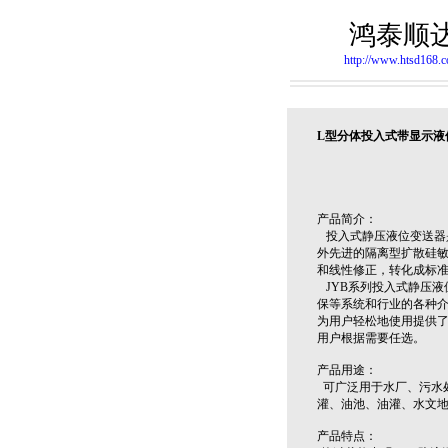
鸿泰顺
http://www.htsd168.
L型分体投入式带显示液
产品简介：
投入式静压液位变送器
外先进的隔离型扩散硅
和线性修正，转化成标准
JYB系列投入式静压液
保等系统和行业的各种
为用户轻松地使用提供了方
用户根据需要任选。
产品用途：
可广泛用于水厂、污水
灌、油池、油灌、水文
产品特点：