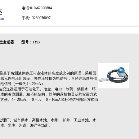
电话:010-62920684
达
手机:13269056097
com
位变送器 型号：JYB
是基于所测液体静压与该液体的高度成比例的原理，采用国
敏感元件的压阻效应，将静压转换为电信号，再经过温度补偿
电信号（一般为4～20mA）。
位变送器适用于石油化工、冶金、电力、制药、供排水、环
介质的液位测量。精巧的结构，简单的调校和灵活的安装方式
便。4～20mA、 0～5v、 0～10mA等标准信号输出方式由
处理厂、城市供水、高楼水池、水井、 矿井、工业水池、水
地质、水库、河道、海洋等场所。