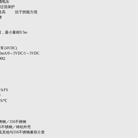
涌电压
压过流保护
定性高 ·抗干扰能力强
便
程，最小量程0.5m
常24VDC)
0mA/0～5VDC/1～5VDC
0Ω
％FS
年
S/℃
锈钢／316不锈钢
16不锈钢／铸铝外壳
及其他与316不锈钢兼容介质