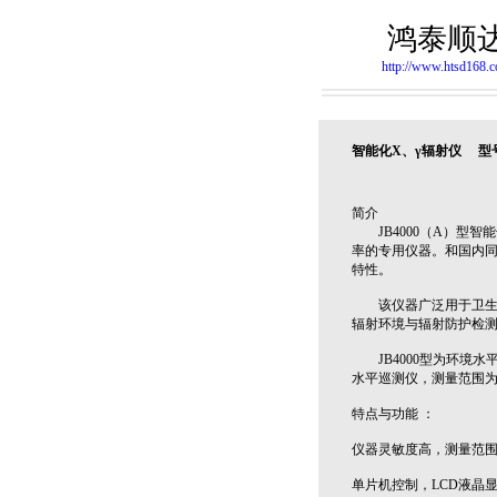
鸿泰顺
http://www.htsd168.
智能化X、γ辐射仪 型号：
简介
JB4000（A）型智能
率的专用仪器。和国内
特性。
该仪器广泛用于卫生、
辐射环境与辐射防护检
JB4000型为环境水平巡
水平巡测仪，测量范围为0～1
特点与功能 ：
仪器灵敏度高，测量范
单片机控制，LCD液晶