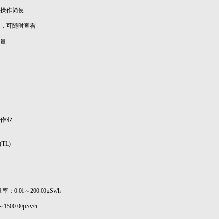
；操作简便
据，可随时查看
测量
能
能
能
外作业
(TL)
s
：0.01～200.00µSv/h
500.00µSv/h