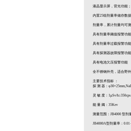
液晶显示屏，背光功能
内置25组剂量率储存数
剂量率，累计剂量均可
具有剂量率阈值报警功
具有剂量率过载报警功
具有探测器故障报警功
具有电池欠压报警功能
全不锈钢外壳，适合野
主要技术指标 ：
探 测 器：φ30×25mm,NaI
灵 敏 度：1µSv/h≥350cp
能 量 阈：35Kev
测量范围：JB4000 型剂量率
JB4000A型剂量率：0.01～1