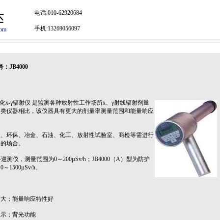
电话:010-62920684
达
手机:13269056097
com
JB4000
化х-γ辐射仪 是监测各种放射性工作场所х、γ射线辐射剂量
同类仪器相比，该仪器具有更大的剂量率测量范围和能量响应
环保、冶金、石油、化工、放射性试验室、商检等需进行
测的场合。
测仪，测量范围为0～200µSv/h；JB4000（A）型为防护
500µSv/h。
围大；能量响应特性好
显示；背光功能